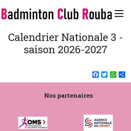
Aller
au
≡
contenu
principal
Calendrier Nationale 3 -
saison 2026-2027
Facebook
Twitter
Whats
Sh
Nos partenaires