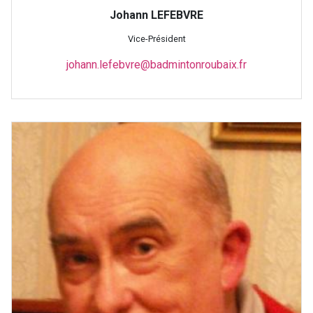
Johann LEFEBVRE
Vice-Président
johann.lefebvre@badmintonroubaix.fr